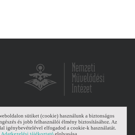
6065 Lakitelek, Szentkirályi út 2.
weboldalon sütiket (cookie) használunk a biztonságos
ngészés és jobb felhasználói élmény biztosításához. Az
Email:
titkarsag@nmi.hu
dal igénybevételével elfogadod a cookie-k használatát.
Web:
www.nmi.hu
z
Adatkezelési tájékoztató
elolvasása.