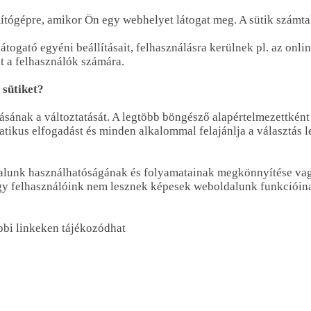
ámítógépre, amikor Ön egy webhelyet látogat meg. A sütik számt
togató egyéni beállításait, felhasználásra kerülnek pl. az onli
t a felhasználók számára.
 sütiket?
sának a változtatását. A legtöbb böngésző alapértelmezettként 
kus elfogadást és minden alkalommal felajánlja a választás l
ldalunk használhatóságának és folyamatainak megkönnyítése vag
gy felhasználóink nem lesznek képesek weboldalunk funkcióinak 
ábbi linkeken tájékozódhat