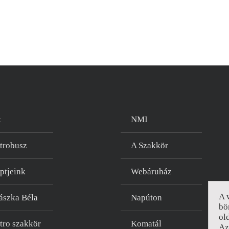
k
NMI
trobusz
A Szakkör
ptjeink
Webáruház
A 
ászka Béla
Napúton
bö
ol
tro szakkör
Komatál
A