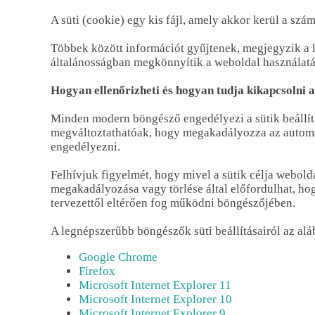
A süti (cookie) egy kis fájl, amely akkor kerül a sz
Többek között információt gyűjtenek, megjegyzik a lá
általánosságban megkönnyítik a weboldal használatá
Hogyan ellenőrizheti és hogyan tudja kikapcsolni a
Minden modern böngésző engedélyezi a sütik beállítá
megváltoztathatóak, hogy megakadályozza az automati
engedélyezni.
Felhívjuk figyelmét, hogy mivel a sütik célja webo
megakadályozása vagy törlése által előfordulhat, ho
tervezettől eltérően fog működni böngészőjében.
A legnépszerűbb böngészők süti beállításairól az al
Google Chrome
Firefox
Microsoft Internet Explorer 11
Microsoft Internet Explorer 10
Microsoft Internet Explorer 9