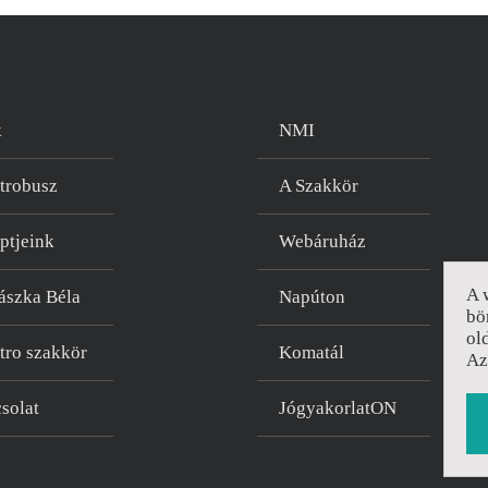
k
NMI
trobusz
A Szakkör
ptjeink
Webáruház
A 
ászka Béla
Napúton
bö
ol
tro szakkör
Komatál
A
solat
JógyakorlatON