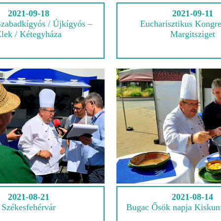
2021-09-18
2021-09-11
zabadkígyós / Újkígyós –
Eucharisztikus Kongre
lek / Kétegyháza
Margitsziget
2021-08-21
2021-08-14
Székesfehérvár
Bugac Ősök napja Kiskun