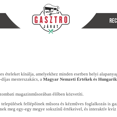
Rec
es ételeket kínálja, amelyekhez minden esetben helyi alapanyag
díjas mesterszakács, a
Magyar Nemzeti Értékek és Hungari
szombati magazinműsorában élőben közvetíti.
 települések fellépőinek műsora és kézműves foglalkozás is gaz
ek meg egy-egy megye sokszínű értékeivel, és interaktív kvíz s