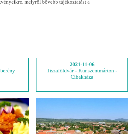
vényeikre, melyről bővebb tájékoztatást a
2021-11-06
sberény
Tiszaföldvár - Kunszentmárton -
Cibakháza