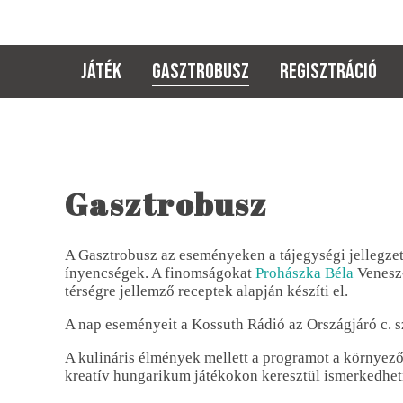
JÁTÉK
GASZTROBUSZ
REGISZTRÁCIÓ
Gasztrobusz
A Gasztrobusz az eseményeken a tájegységi jellegzet
ínyencségek. A finomságokat
Prohászka Béla
Venesz-
térségre jellemző receptek alapján készíti el.
A nap eseményeit a Kossuth Rádió az Országjáró c. 
A kulináris élmények mellett a programot a környező
kreatív hungarikum játékokon keresztül ismerkedhetn