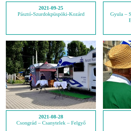
2021-09-25
Pásztó-Szurdokpüspöki-Kozárd
Gyula – S
E
2021-08-28
Csongrád – Csanytelek – Felgyő