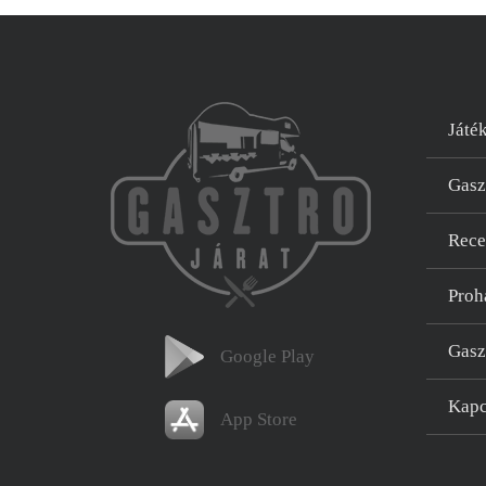
Játé
Gasz
Rece
Proh
Gasz
Google Play
Kapc
App Store