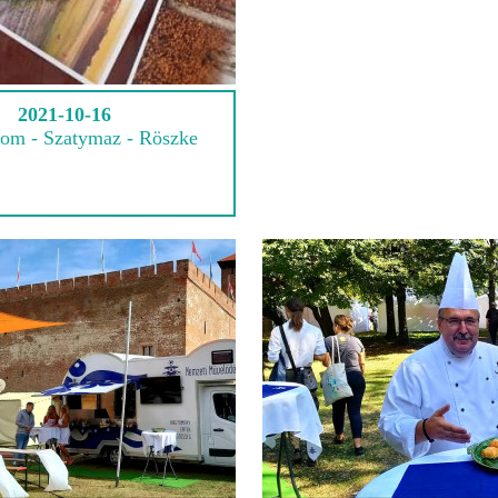
2021-10-16
om - Szatymaz - Röszke