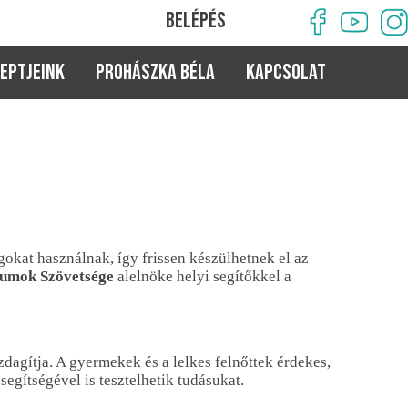
BELÉPÉS
eptjeink
PROHÁSZKA BÉLA
KAPCSOLAT
okat használnak, így frissen készülhetnek el az
kumok Szövetsége
alelnöke helyi segítőkkel a
dagítja. A gyermekek és a lelkes felnőttek érdekes,
egítségével is tesztelhetik tudásukat.