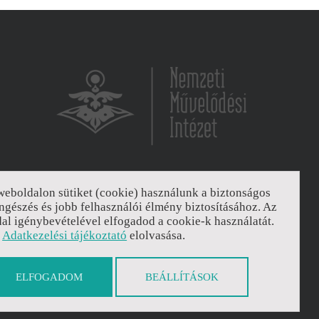
6065 Lakitelek, Szentkirályi út 2.
weboldalon sütiket (cookie) használunk a biztonságos
ngészés és jobb felhasználói élmény biztosításához. Az
Email:
titkarsag@nmi.hu
dal igénybevételével elfogadod a cookie-k használatát.
Web:
www.nmi.hu
z
Adatkezelési tájékoztató
elolvasása.
Adatkezelési tájékoztató
Sütikezelés áttekintése
ELFOGADOM
BEÁLLÍTÁSOK